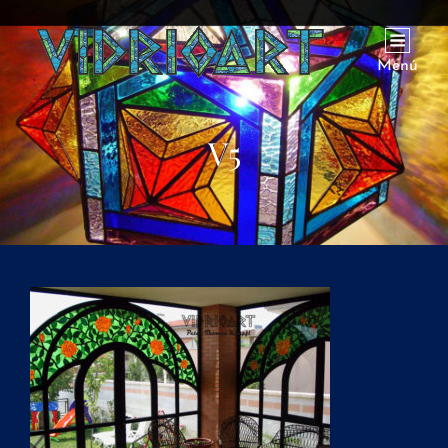
Menú
V5