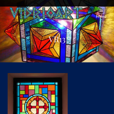
Menú
VR13