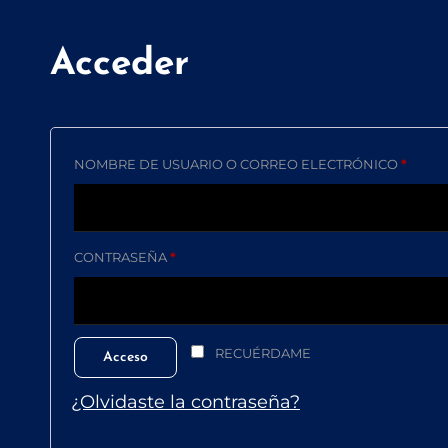
Acceder
OBLI
NOMBRE DE USUARIO O CORREO ELECTRÓNICO
*
OBLIGATORIO
CONTRASEÑA
*
RECUÉRDAME
Acceso
¿Olvidaste la contraseña?