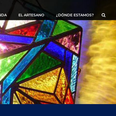
Busca
NDA
EL ARTESANO
¿DÓNDE ESTAMOS?
oyería Y Bisutería