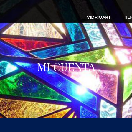
VIDRIOART
TIE
OART
ísticas Y Religiosas, Lámparas, Espejos, Restauraciones, Decoración, J
MI CUENTA